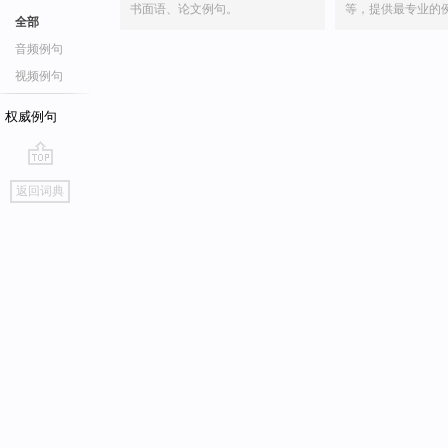
书面语、论文例句。
等，提供最专业的
全部
音频例句
视频例句
权威例句
go
返回词典
top