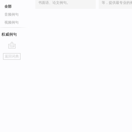
书面语、论文例句。
等，提供最专业的
全部
音频例句
视频例句
权威例句
go
返回词典
top