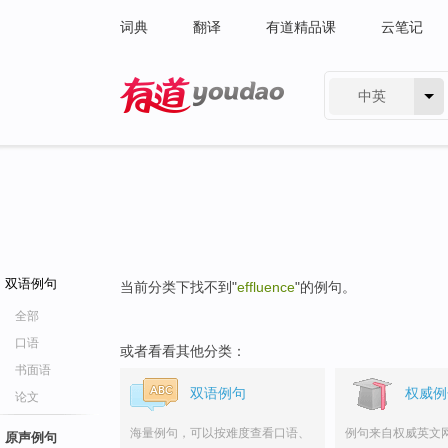
词典
翻译
有道精品课
云笔记
中英
有道 - 网易旗下搜索
双语例句
当前分类下找不到"
effluence
"的例句。
全部
口语
或者看看其他分类：
书面语
双语例句
权威例
论文
海量例句，可以按难度查看口语、
例句来自权威英文
原声例句