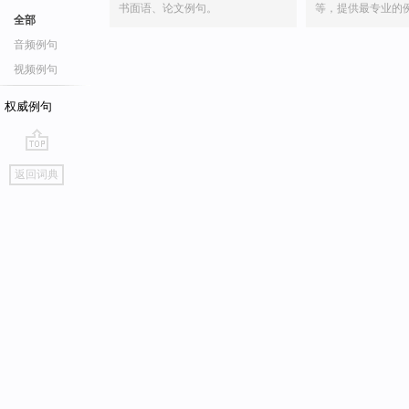
书面语、论文例句。
等，提供最专业的
全部
音频例句
视频例句
权威例句
go
返回词典
top