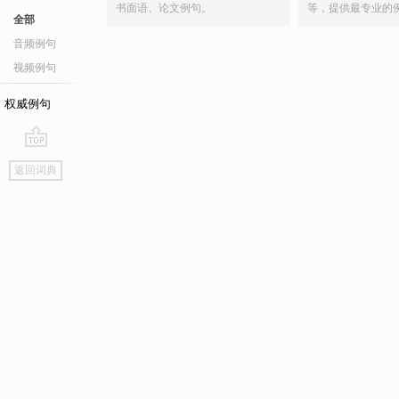
书面语、论文例句。
等，提供最专业的
全部
音频例句
视频例句
权威例句
go
返回词典
top