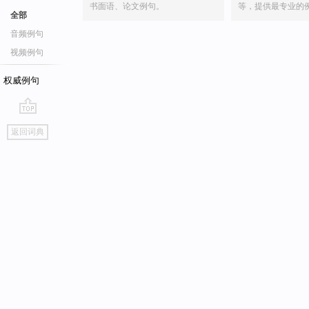
书面语、论文例句。
等，提供最专业的
全部
音频例句
视频例句
权威例句
go
返回词典
top