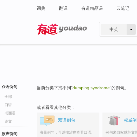
词典
翻译
有道精品课
云笔记
中英
有道 - 网易旗下搜索
双语例句
当前分类下找不到"
dumping syndrome
"的例句。
全部
口语
或者看看其他分类：
书面语
双语例句
权威例
论文
海量例句，可以按难度查看口语、
例句来自权威英文
原声例句