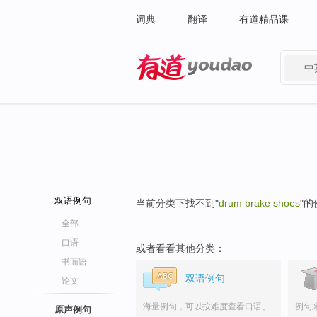
词典
翻译
有道精品课
中
有道 - 网易旗下搜索
双语例句
当前分类下找不到"
drum brake shoes
"
全部
口语
或者看看其他分类：
书面语
双语例句
论文
海量例句，可以按难度查看口语、
例句
原声例句