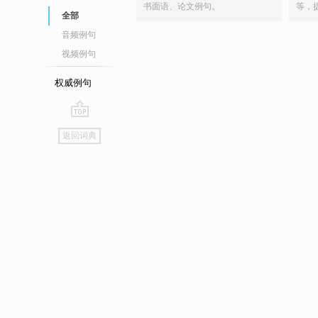
书面语、论文例句。
等，
全部
音频例句
视频例句
权威例句
go
返回词典
top