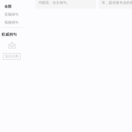
书面语、论文例句。
等，提供最专业的
全部
音频例句
视频例句
权威例句
go
返回词典
top