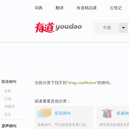
词典
翻译
有道精品课
云笔记
中英
有道 - 网易旗下搜索
双语例句
当前分类下找不到"
drag coefficient
"的例句。
全部
口语
或者看看其他分类：
书面语
双语例句
权威例
论文
海量例句，可以按难度查看口语、
例句来自权威英文
原声例句