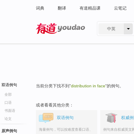
词典
翻译
有道精品课
云笔记
中英
有道 - 网易旗下搜索
双语例句
当前分类下找不到"
distribution in face
"的例句。
全部
口语
或者看看其他分类：
书面语
双语例句
权威例
论文
海量例句，可以按难度查看口语、
例句来自权威英文
原声例句