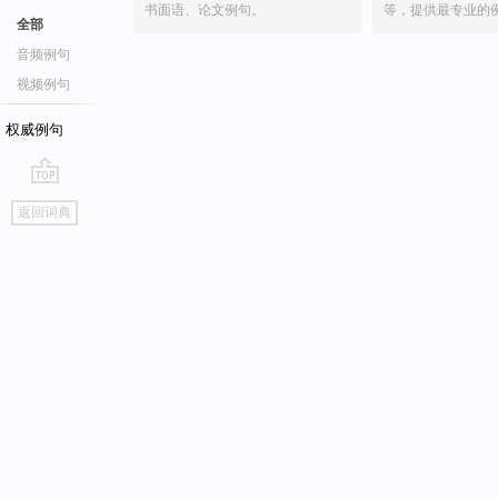
书面语、论文例句。
等，提供最专业的
全部
音频例句
视频例句
权威例句
go
返回词典
top