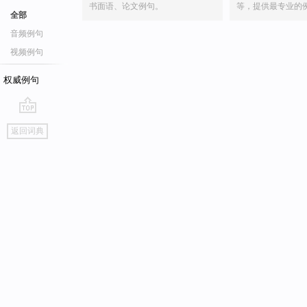
书面语、论文例句。
等，提供最专业的
全部
音频例句
视频例句
权威例句
go
返回词典
top