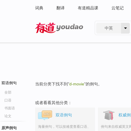
词典
翻译
有道精品课
云笔记
中英
有道 - 网易旗下搜索
双语例句
当前分类下找不到"
d-movie
"的例句。
全部
口语
或者看看其他分类：
书面语
双语例句
权威例
论文
海量例句，可以按难度查看口语、
例句来自权威英文
原声例句