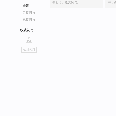
书面语、论文例句。
等，
全部
音频例句
视频例句
权威例句
go
返回词典
top