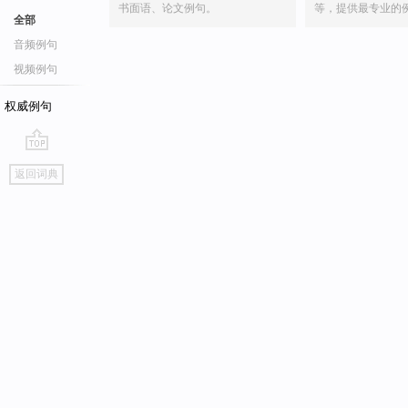
书面语、论文例句。
等，提供最专业的
全部
音频例句
视频例句
权威例句
go
返回词典
top