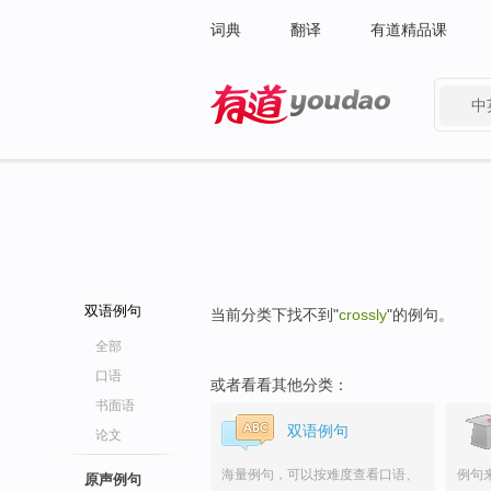
词典
翻译
有道精品课
中
有道 - 网易旗下搜索
双语例句
当前分类下找不到"
crossly
"的例句。
全部
口语
或者看看其他分类：
书面语
双语例句
论文
海量例句，可以按难度查看口语、
例句
原声例句