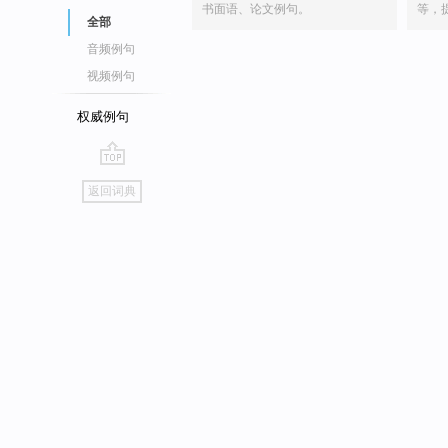
书面语、论文例句。
等，
全部
音频例句
视频例句
权威例句
go
返回词典
top