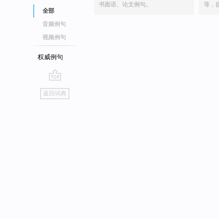
书面语、论文例句。
等，
全部
音频例句
视频例句
权威例句
go
返回词典
top