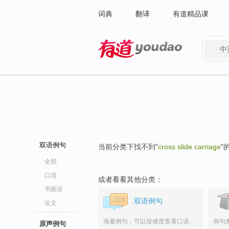
词典
翻译
有道精品课
中
有道 - 网易旗下搜索
双语例句
当前分类下找不到"
cross slide carriage
"
全部
口语
或者看看其他分类：
书面语
双语例句
论文
海量例句，可以按难度查看口语、
例句
原声例句