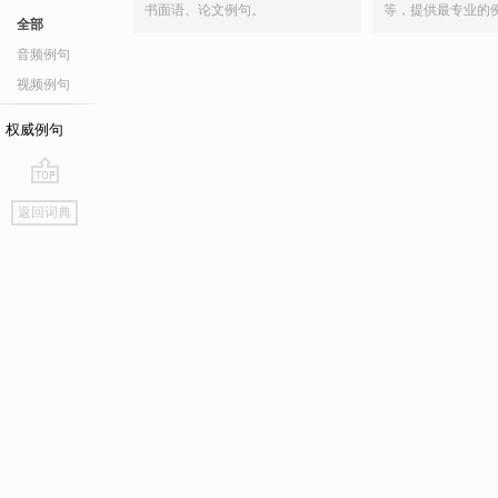
书面语、论文例句。
等，提供最专业的
全部
音频例句
视频例句
权威例句
go
返回词典
top