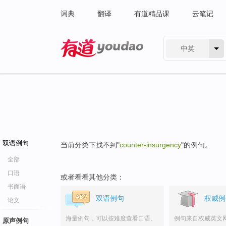
词典
翻译
有道精品课
云笔记
中英
有道 - 网易旗下搜索
双语例句
当前分类下找不到"
counter-insurgency
"的例句。
全部
口语
或者看看其他分类：
书面语
双语例句
权威例
论文
海量例句，可以按难度查看口语、
例句来自权威英文
原声例句