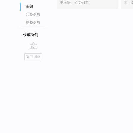
书面语、论文例句。
等，
全部
音频例句
视频例句
权威例句
go
返回词典
top