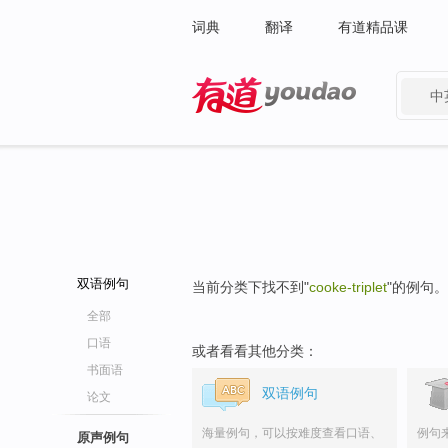
词典
翻译
有道精品课
中
有道 - 网易旗下搜索
双语例句
当前分类下找不到"
cooke-triplet
"的例句。
全部
口语
或者看看其他分类：
书面语
双语例句
论文
海量例句，可以按难度查看口语、
例句
原声例句