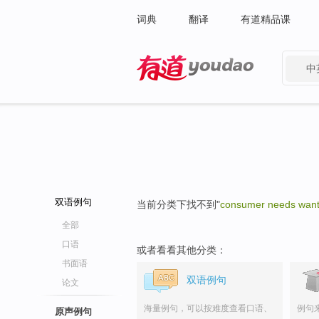
词典
翻译
有道精品课
中
有道 - 网易旗下搜索
双语例句
当前分类下找不到"
consumer needs wan
全部
口语
或者看看其他分类：
书面语
双语例句
论文
海量例句，可以按难度查看口语、
例句
原声例句