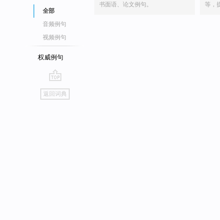
书面语、论文例句。
等，
全部
音频例句
视频例句
权威例句
go
返回词典
top