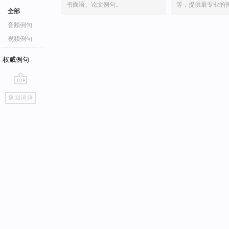
书面语、论文例句。
等，提供最专业的
全部
音频例句
视频例句
权威例句
go
返回词典
top