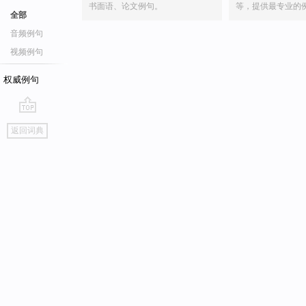
书面语、论文例句。
等，提供最专业的
全部
音频例句
视频例句
权威例句
go
返回词典
top