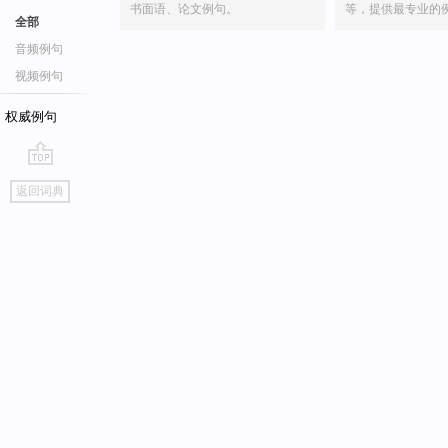
书面语、论文例句。
等，提供最专业的
全部
音频例句
视频例句
权威例句
go
返回词典
top