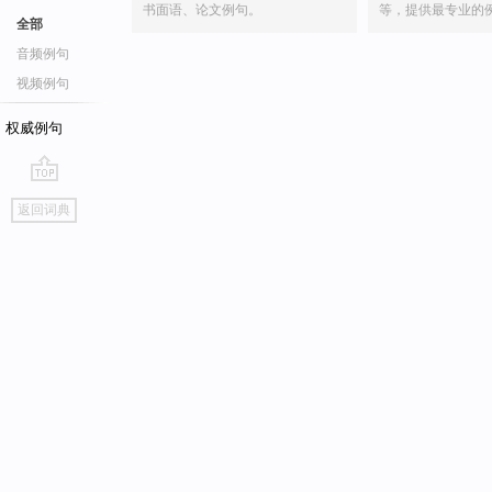
书面语、论文例句。
等，提供最专业的
全部
音频例句
视频例句
权威例句
go
返回词典
top