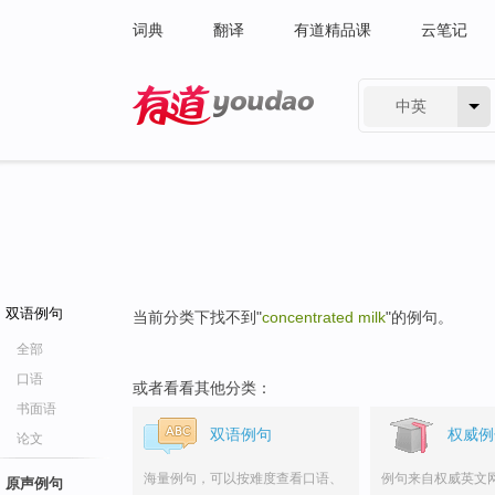
词典
翻译
有道精品课
云笔记
中英
有道 - 网易旗下搜索
双语例句
当前分类下找不到"
concentrated milk
"的例句。
全部
口语
或者看看其他分类：
书面语
双语例句
权威例
论文
海量例句，可以按难度查看口语、
例句来自权威英文
原声例句