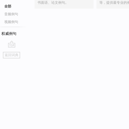
书面语、论文例句。
等，提供最专业的
全部
音频例句
视频例句
权威例句
go
返回词典
top