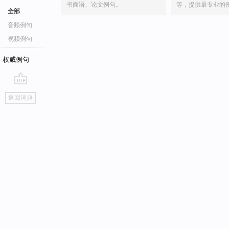
书面语、论文例句。
等，提供最专业的
全部
音频例句
视频例句
权威例句
go
返回词典
top