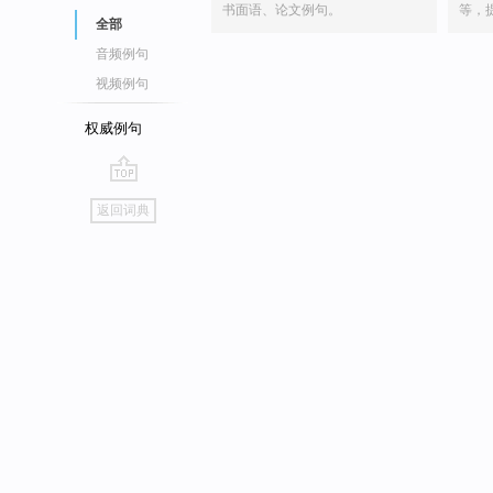
书面语、论文例句。
等，
全部
音频例句
视频例句
权威例句
go
返回词典
top