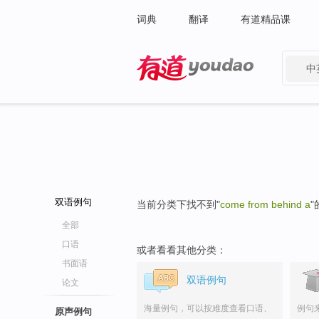
词典
翻译
有道精品课
中
有道 - 网易旗下搜索
双语例句
当前分类下找不到"
come from behind a
全部
口语
或者看看其他分类：
书面语
双语例句
论文
海量例句，可以按难度查看口语、
例句
原声例句