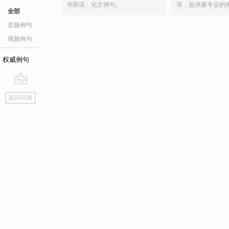
书面语、论文例句。
等，提供最专业的
全部
音频例句
视频例句
权威例句
go
返回词典
top