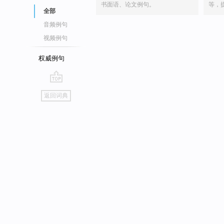
书面语、论文例句。
等，
全部
音频例句
视频例句
权威例句
go
返回词典
top