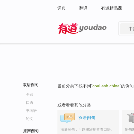
词典
翻译
有道精品课
中
有道 - 网易旗下搜索
双语例句
当前分类下找不到"
coal ash china
"的例
全部
口语
或者看看其他分类：
书面语
双语例句
论文
海量例句，可以按难度查看口语、
例句
原声例句