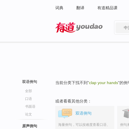
词典
翻译
有道精品课
中
有道 - 网易旗下搜索
双语例句
当前分类下找不到"
clap your hands
"的例
全部
口语
或者看看其他分类：
书面语
双语例句
论文
海量例句，可以按难度查看口语、
例句
原声例句