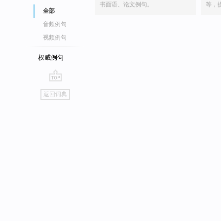
书面语、论文例句。
等，
全部
音频例句
视频例句
权威例句
go
返回词典
top