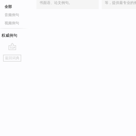
书面语、论文例句。
等，提供最专业的
全部
音频例句
视频例句
权威例句
go
返回词典
top