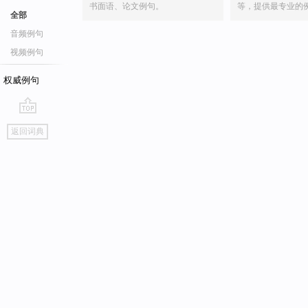
书面语、论文例句。
等，提供最专业的
全部
音频例句
视频例句
权威例句
go
返回词典
top