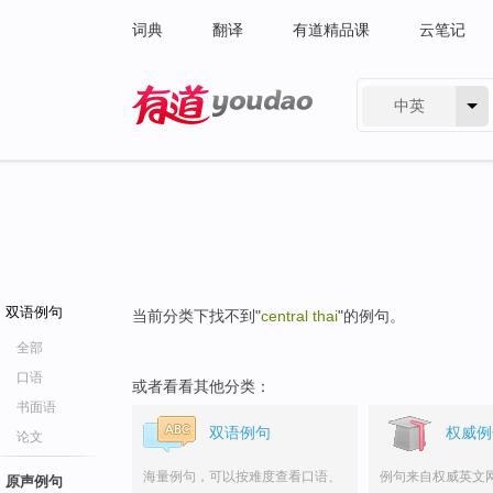
词典
翻译
有道精品课
云笔记
中英
有道 - 网易旗下搜索
双语例句
当前分类下找不到"
central thai
"的例句。
全部
口语
或者看看其他分类：
书面语
双语例句
权威例
论文
海量例句，可以按难度查看口语、
例句来自权威英文
原声例句