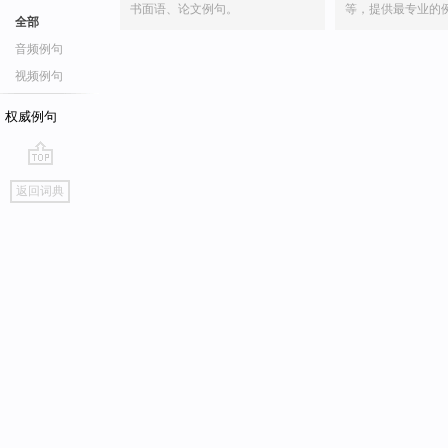
书面语、论文例句。
等，提供最专业的
全部
音频例句
视频例句
权威例句
go
返回词典
top