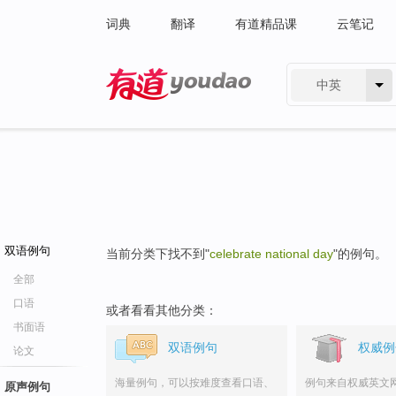
词典
翻译
有道精品课
云笔记
中英
有道 - 网易旗下搜索
双语例句
当前分类下找不到"
celebrate national day
"的例句。
全部
口语
或者看看其他分类：
书面语
双语例句
权威例
论文
海量例句，可以按难度查看口语、
例句来自权威英文
原声例句