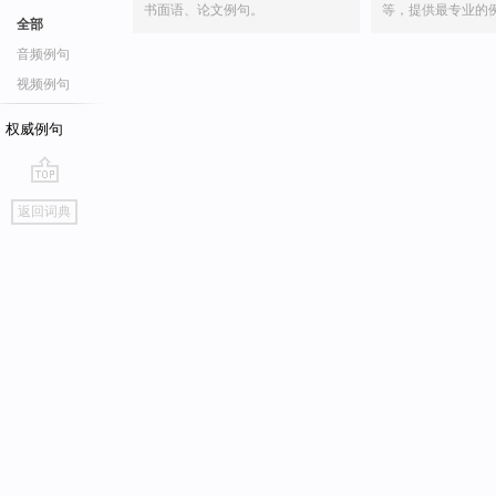
书面语、论文例句。
等，提供最专业的
全部
音频例句
视频例句
权威例句
go
返回词典
top