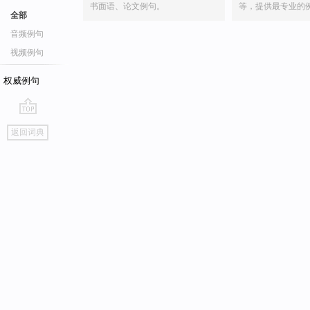
书面语、论文例句。
等，提供最专业的
全部
音频例句
视频例句
权威例句
go
返回词典
top