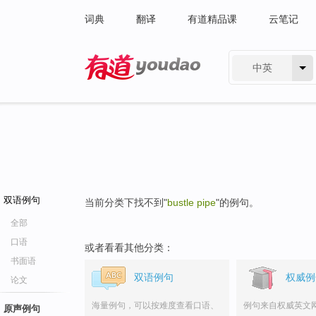
词典
翻译
有道精品课
云笔记
中英
有道 - 网易旗下搜索
双语例句
当前分类下找不到"
bustle pipe
"的例句。
全部
口语
或者看看其他分类：
书面语
双语例句
权威例
论文
海量例句，可以按难度查看口语、
例句来自权威英文
原声例句