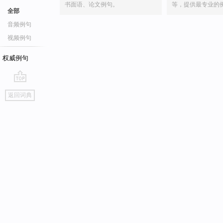
书面语、论文例句。
等，提供最专业的
全部
音频例句
视频例句
权威例句
go
返回词典
top