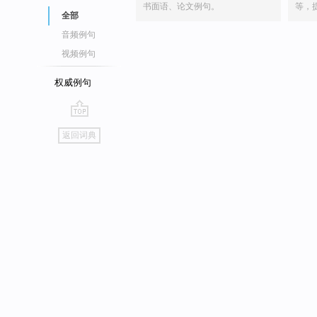
书面语、论文例句。
等，
全部
音频例句
视频例句
权威例句
go
返回词典
top