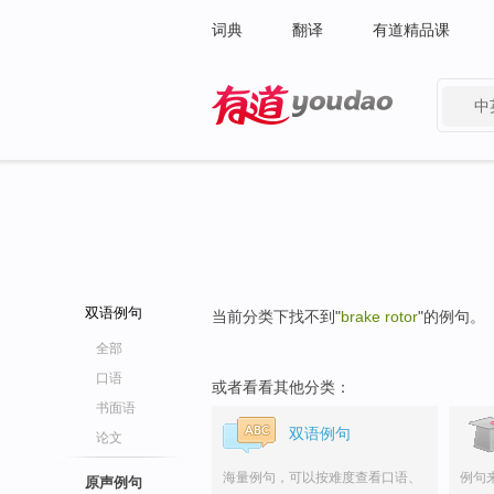
词典
翻译
有道精品课
中
有道 - 网易旗下搜索
双语例句
当前分类下找不到"
brake rotor
"的例句。
全部
口语
或者看看其他分类：
书面语
双语例句
论文
海量例句，可以按难度查看口语、
例句
原声例句