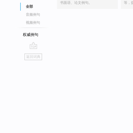
书面语、论文例句。
等，
全部
音频例句
视频例句
权威例句
go
返回词典
top