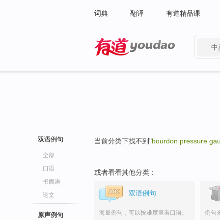
词典
翻译
有道精品课
中
有道 - 网易旗下搜索
双语例句
当前分类下找不到"
bourdon pressure ga
全部
口语
或者看看其他分类：
书面语
双语例句
论文
海量例句，可以按难度查看口语、
例句
原声例句