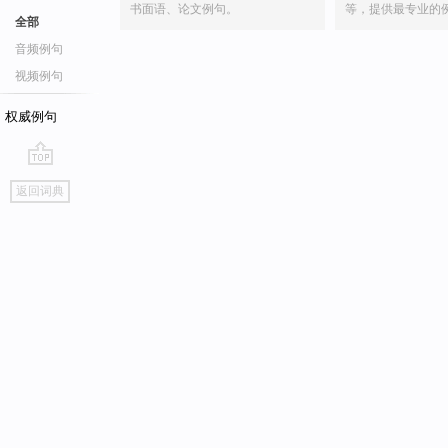
书面语、论文例句。
等，提供最专业的
全部
音频例句
视频例句
权威例句
go
返回词典
top