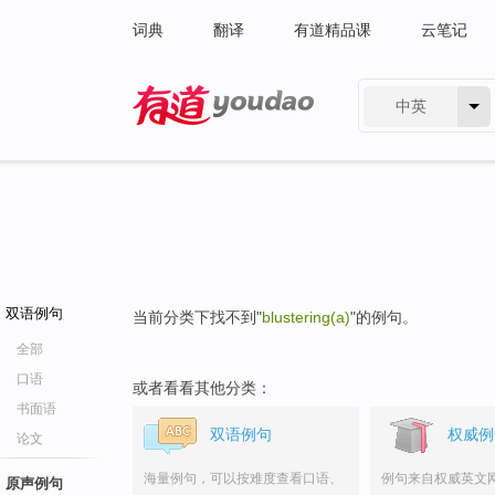
词典
翻译
有道精品课
云笔记
中英
有道 - 网易旗下搜索
双语例句
当前分类下找不到"
blustering(a)
"的例句。
全部
口语
或者看看其他分类：
书面语
双语例句
权威例
论文
海量例句，可以按难度查看口语、
例句来自权威英文
原声例句