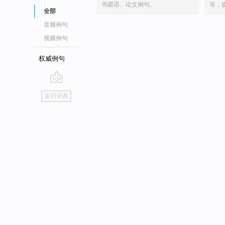
书面语、论文例句。
等，
全部
音频例句
视频例句
权威例句
go
返回词典
top