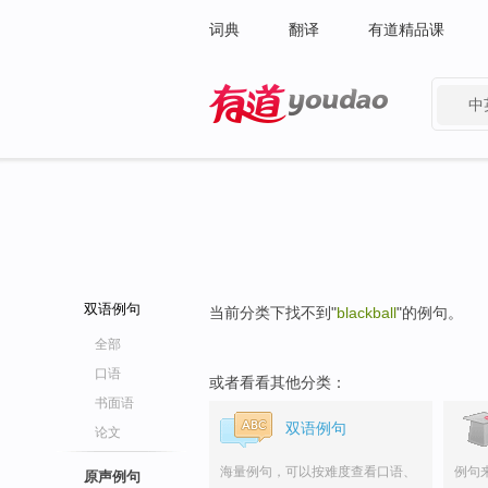
词典
翻译
有道精品课
中
有道 - 网易旗下搜索
双语例句
当前分类下找不到"
blackball
"的例句。
全部
口语
或者看看其他分类：
书面语
双语例句
论文
海量例句，可以按难度查看口语、
例句
原声例句