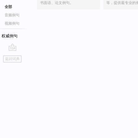
书面语、论文例句。
等，提供最专业的
全部
音频例句
视频例句
权威例句
go
返回词典
top