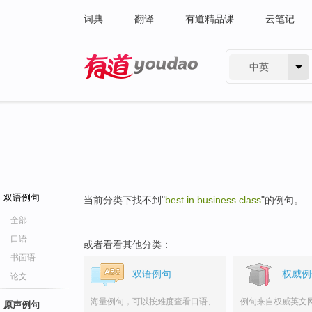
词典
翻译
有道精品课
云笔记
中英
有道 - 网易旗下搜索
双语例句
当前分类下找不到"
best in business class
"的例句。
全部
口语
或者看看其他分类：
书面语
双语例句
权威例
论文
海量例句，可以按难度查看口语、
例句来自权威英文
原声例句