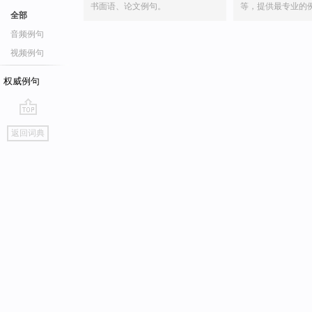
书面语、论文例句。
等，提供最专业的
全部
音频例句
视频例句
权威例句
go
返回词典
top