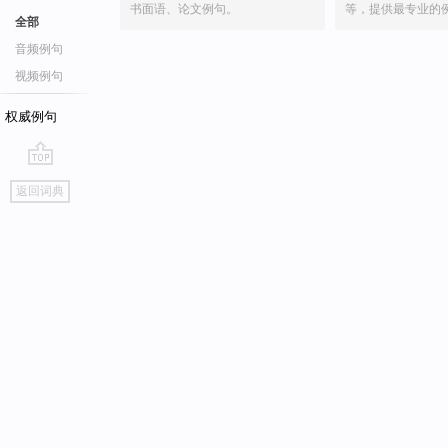
书面语、论文例句。
等，提供最专业的
全部
音频例句
视频例句
权威例句
go
返回词典
top