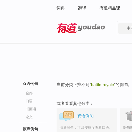
词典
翻译
有道精品课
中
有道 - 网易旗下搜索
双语例句
当前分类下找不到"
battle royale
"的例句。
全部
口语
或者看看其他分类：
书面语
双语例句
论文
海量例句，可以按难度查看口语、
例句
原声例句