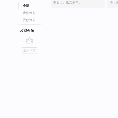
书面语、论文例句。
等，
全部
音频例句
视频例句
权威例句
go
返回词典
top