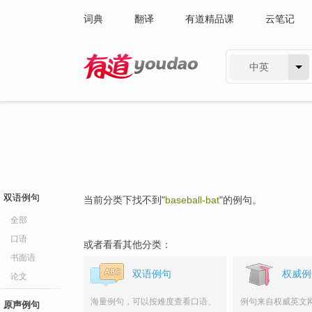
词典
翻译
有道精品课
云笔记
中英
有道 - 网易旗下搜索
双语例句
当前分类下找不到"
baseball-bat
"的例句。
全部
口语
或者看看其他分类：
书面语
双语例句
权威例
论文
海量例句，可以按难度查看口语、
例句来自权威英文
原声例句