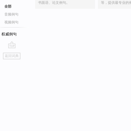
书面语、论文例句。
等，提供最专业的
全部
音频例句
视频例句
权威例句
go
返回词典
top