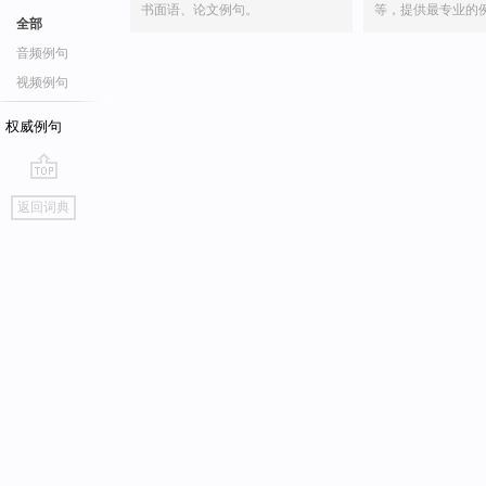
书面语、论文例句。
等，提供最专业的
全部
音频例句
视频例句
权威例句
go
返回词典
top