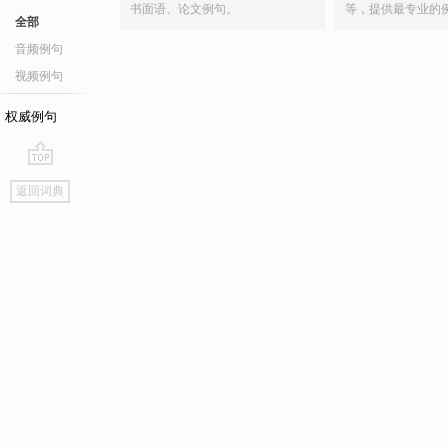
书面语、论文例句。
等，提供最专业的
全部
音频例句
视频例句
权威例句
go
返回词典
top