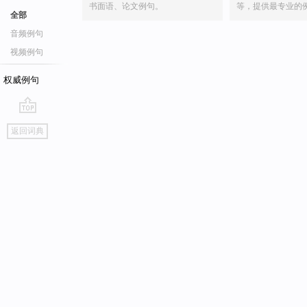
书面语、论文例句。
等，提供最专业的
全部
音频例句
视频例句
权威例句
go
返回词典
top