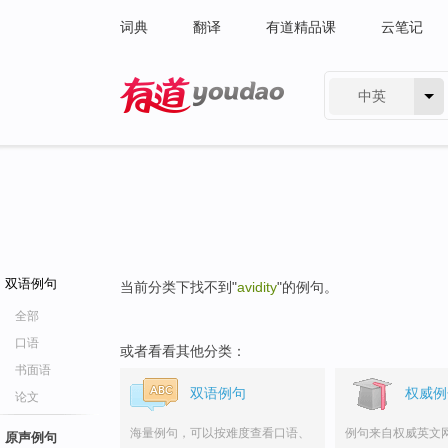
词典
翻译
有道精品课
云笔记
中英
有道 - 网易旗下搜索
双语例句
当前分类下找不到"
avidity
"的例句。
全部
口语
或者看看其他分类：
书面语
双语例句
权威例
论文
海量例句，可以按难度查看口语、
例句来自权威英文
原声例句