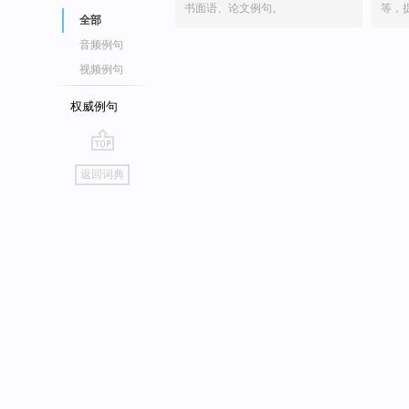
书面语、论文例句。
等，
全部
音频例句
视频例句
权威例句
go
返回词典
top