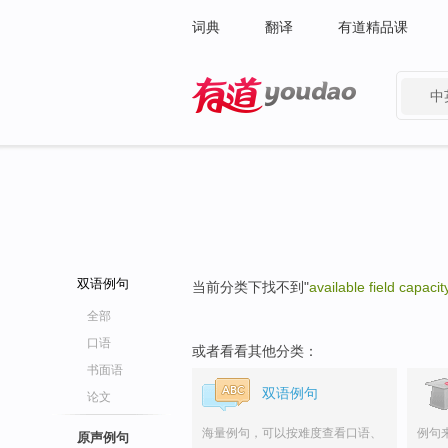
词典
翻译
有道精品课
中
有道 - 网易旗下搜索
双语例句
当前分类下找不到"
available field capacit
全部
口语
或者看看其他分类：
书面语
双语例句
论文
海量例句，可以按难度查看口语、
例句
原声例句