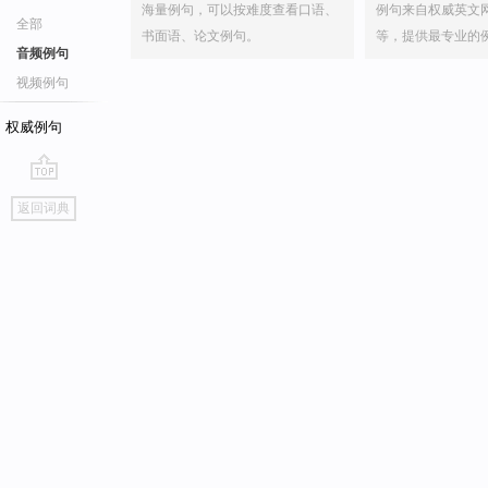
海量例句，可以按难度查看口语、
例句来自权威英文
全部
书面语、论文例句。
等，提供最专业的
音频例句
视频例句
权威例句
go
返回词典
top