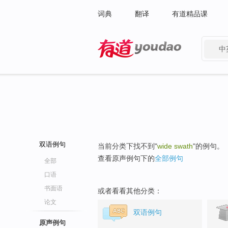
词典
翻译
有道精品课
中
有道 - 网易旗下搜索
双语例句
当前分类下找不到"
wide swath
"的例句。
查看原声例句下的
全部例句
全部
口语
书面语
或者看看其他分类：
论文
双语例句
原声例句