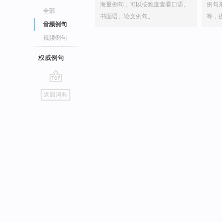
海量例句，可以按难度查看口语、
例句
全部
书面语、论文例句。
等，
音频例句
视频例句
权威例句
go
返回词典
top