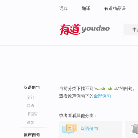
词典
翻译
有道精品课
中
有道 - 网易旗下搜索
双语例句
当前分类下找不到"
waste stock
"的例句。
查看原声例句下的
全部例句
全部
口语
书面语
或者看看其他分类：
论文
双语例句
原声例句