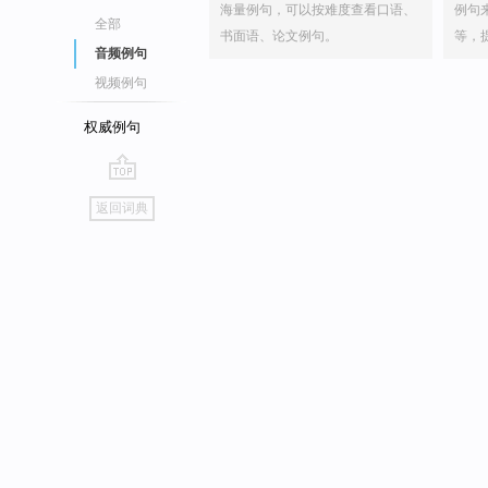
海量例句，可以按难度查看口语、
例句
全部
书面语、论文例句。
等，
音频例句
视频例句
权威例句
go
返回词典
top