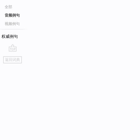
全部
音频例句
视频例句
权威例句
go
返回词典
top