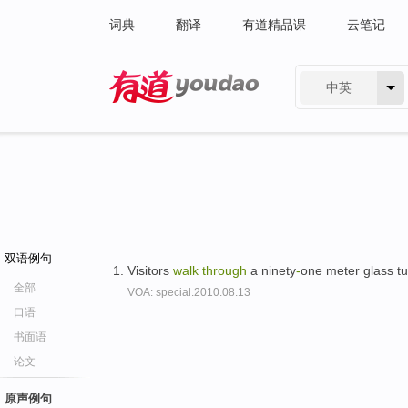
词典
翻译
有道精品课
云笔记
中英
有道 - 网易旗下搜索
双语例句
Visitors
walk
through
a ninety
-
one meter glass t
全部
VOA: special.2010.08.13
口语
书面语
论文
原声例句