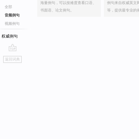
海量例句，可以按难度查看口语、
例句来自权威英文
全部
书面语、论文例句。
等，提供最专业的
音频例句
视频例句
权威例句
go
返回词典
top